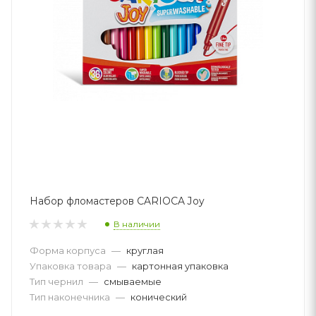
Набор фломастеров CARIOCA Joy
В наличии
Форма корпуса
—
круглая
Упаковка товара
—
картонная упаковка
Тип чернил
—
смываемые
Тип наконечника
—
конический