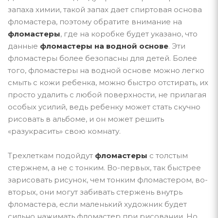
запаха химии, такой запах дает спиртовая основа
фломастера, поэтому обратите внимание на
фломастеры
, где на коробке будет указано, что
данные
фломастеры на водной основе
. Эти
фломастеры более безопасны для детей. Более
того, фломастеры на водной основе можно легко
смыть с кожи ребенка, можно быстро отстирать, их
просто удалить с любой поверхности, не прилагая
особых усилий, ведь ребенку может стать скучно
рисовать в альбоме, и он может решить
«разукрасить» свою комнату.
Трехлеткам подойдут
фломастеры
с толстым
стержнем, а не с тонким. Во-первых, так быстрее
зарисовать рисунок, чем тонким фломастером, во-
вторых, они могут забивать стержень внутрь
фломастера, если маленький художник будет
сильно нажимать фломастер при рисовании. Но