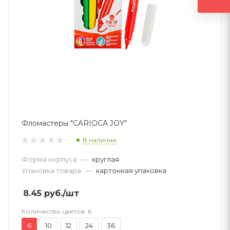
Фломастеры "CARIOCA JOY"
В наличии
Форма корпуса
—
круглая
Упаковка товара
—
картонная упаковка
8.45
руб.
/шт
Количество цветов:
6
6
10
12
24
36