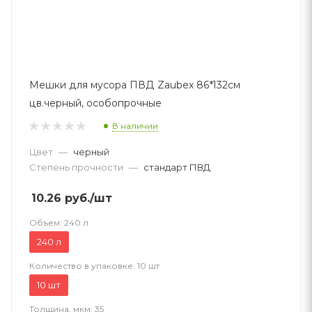
Мешки для мусора ПВД Zaubex 86*132см
цв.черный, особопрочные
В наличии
Цвет
—
черный
Степень прочности
—
стандарт ПВД
10.26
руб.
/шт
Объем:
240 л
240 л
Количество в упаковке:
10 шт
10 шт
Толщина, мкм:
35