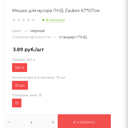
Мешки для мусора ПНД Zaubex 67*107см
В наличии
Цвет
—
черный
Степень прочности
—
стандарт ПНД
3.89
руб.
/шт
Объем:
120 л
120 л
Количество в упаковке:
10 шт
10 шт
Толщина, мкм:
15
15
В КОРЗИНУ