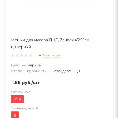
Мешки для мусора ПНД Zaubex 45*55см
цв.черный
В наличии
Цвет
—
черный
Степень прочности
—
стандарт ПНД
1.86
руб.
/шт
Объем:
35 л
35 л
Толщина, мкм:
6
6