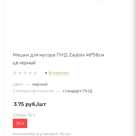
Мешки для мусора ПНД Zaubex 48*58см
цв.черный
В наличии
Цвет
—
черный
Степень прочности
—
стандарт ПНД
3.75
руб.
/шт
Объем:
35 л
35 л
Количество в упаковке:
50 шт