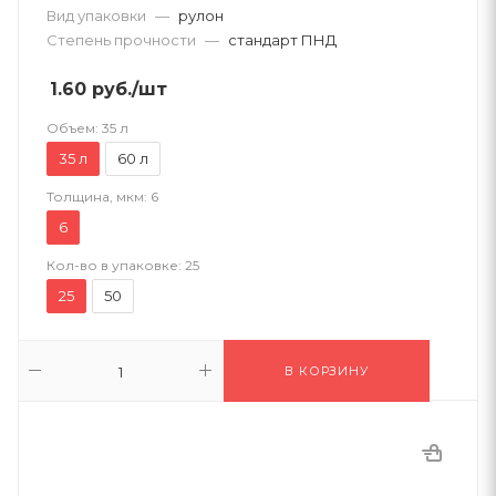
Вид упаковки
—
рулон
Степень прочности
—
стандарт ПНД
1.60
руб.
/шт
Объем:
35 л
35 л
60 л
Толщина, мкм:
6
6
Кол-во в упаковке:
25
25
50
В КОРЗИНУ