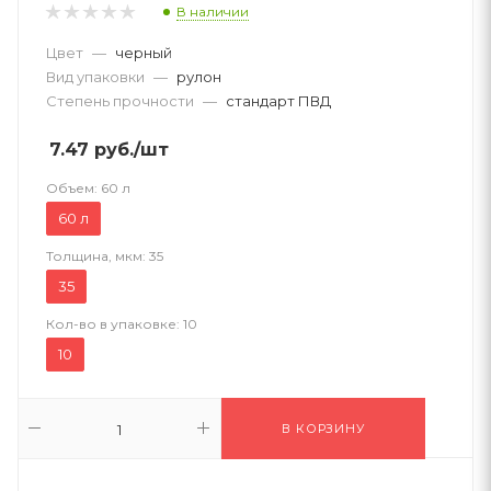
В наличии
Цвет
—
черный
Вид упаковки
—
рулон
Степень прочности
—
стандарт ПВД
7.47
руб.
/шт
Объем:
60 л
60 л
Толщина, мкм:
35
35
Кол-во в упаковке:
10
10
В КОРЗИНУ