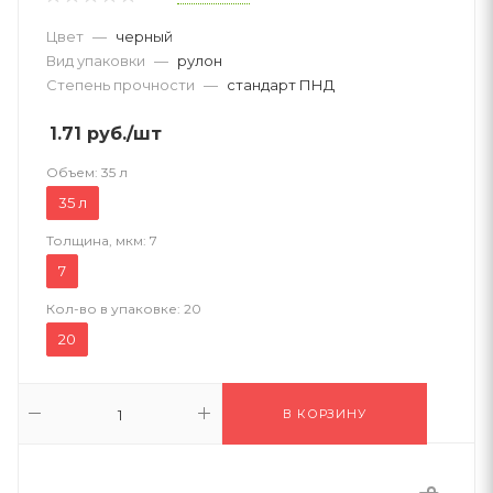
Цвет
—
черный
Вид упаковки
—
рулон
Степень прочности
—
стандарт ПНД
1.71
руб.
/шт
Объем:
35 л
35 л
Толщина, мкм:
7
7
Кол-во в упаковке:
20
20
В КОРЗИНУ