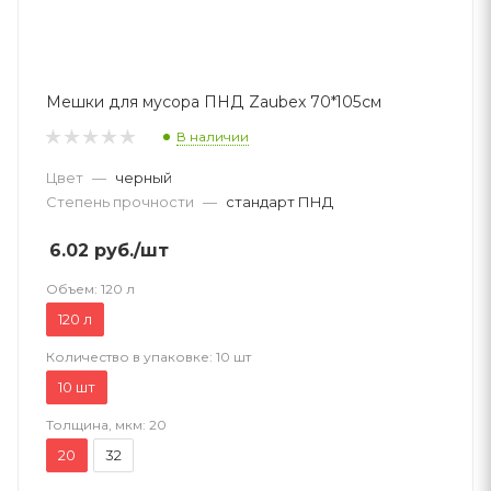
Мешки для мусора ПНД Zaubex 70*105см
В наличии
Цвет
—
черный
Степень прочности
—
стандарт ПНД
6.02
руб.
/шт
Объем:
120 л
120 л
Количество в упаковке:
10 шт
10 шт
Толщина, мкм:
20
20
32