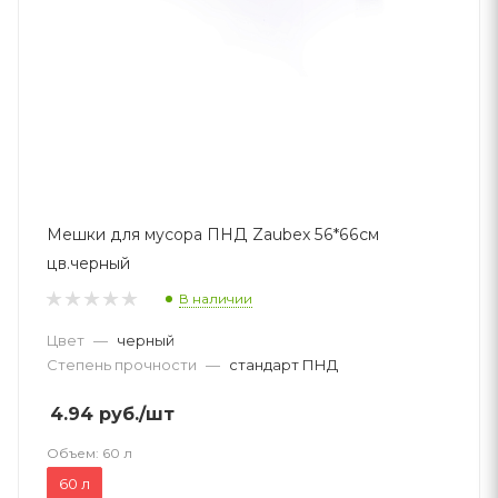
Мешки для мусора ПНД Zaubex 56*66см
цв.черный
В наличии
Цвет
—
черный
Степень прочности
—
стандарт ПНД
4.94
руб.
/шт
Объем:
60 л
60 л