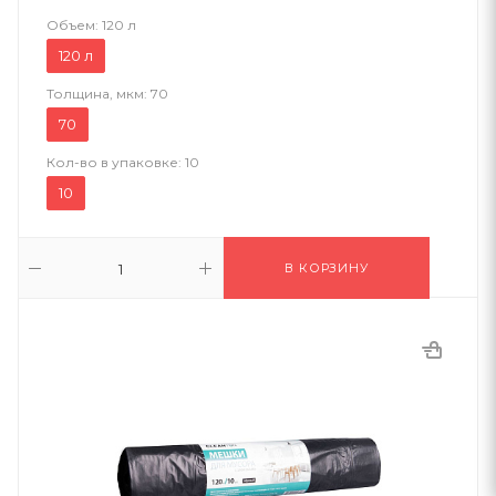
Объем:
120 л
120 л
Толщина, мкм:
70
70
Кол-во в упаковке:
10
10
В КОРЗИНУ