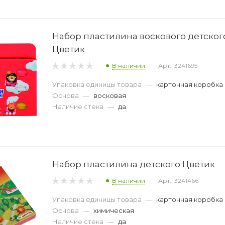
Набор пластилина воскового детског
Цветик
В наличии
Арт.: 3241695
Упаковка единицы товара
—
картонная коробка
Основа
—
восковая
Наличие стека
—
да
Набор пластилина детского Цветик
В наличии
Арт.: 3241466
Упаковка единицы товара
—
картонная коробка
Основа
—
химическая
Наличие стека
—
да