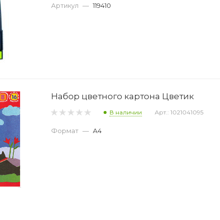
Артикул
—
119410
Набор цветного картона Цветик
В наличии
Арт.: 1021041095
Формат
—
А4