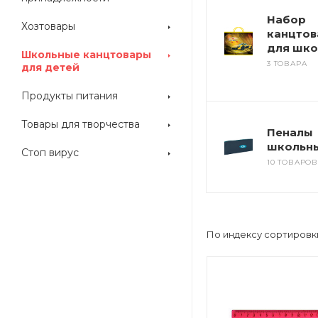
Набор
Хозтовары
канцтов
для шко
Школьные канцтовары
3 ТОВАРА
для детей
Продукты питания
Товары для творчества
Пеналы
школьн
Стоп вирус
10 ТОВАРОВ
По индексу сортировк