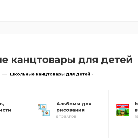
е канцтовары для детей
—
Школьные канцтовары для детей
ь,
Альбомы для
М
кисти
рисования
в
В
5 ТОВАРОВ
1