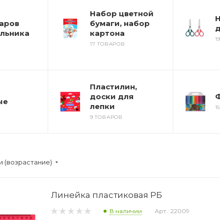
Набор цветной
аров
бумаги, набор
д
льника
картона
1
17 ТОВАРОВ
Пластилин,
доски для
ые
лепки
1
9 ТОВАРОВ
и (возрастание)
Линейка пластиковая РБ
В наличии
Арт.: 22009