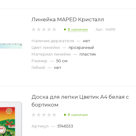
Линейка MAPED Кристалл
В наличии
Арт.: 146115
Наличие держателя
—
нет
Цвет линейки
—
прозрачный
Материал линейки
—
пластик
Размер
—
50 см
Гибкий
—
нет
Доска для лепки Цветик А4 белая с
бортиком
В наличии
Артикул
—
5746533