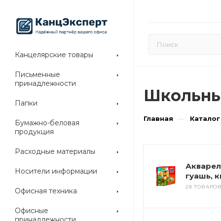
Канцелярские товары
Письменные
принадлежности
Школьны
Папки
—
Главная
Каталог
Бумажно-беловая
продукция
Расходные материалы
Акварел
Носители информации
гуашь, 
28 ТОВАРО
Офисная техника
Офисные
принадлежности