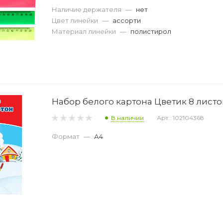
Наличие держателя
—
нет
Цвет линейки
—
ассорти
Материал линейки
—
полистирол
Набор белого картона Цветик 8 листо
В наличии
Арт.: 102104368
Формат
—
А4