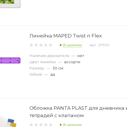
Линейка MAPED Twist n Flex
В наличии
Арт.: 27900
Наличие держателя
—
нет
Цвет линейки
—
ассорти
Размер
—
30 см
Гибкий
—
да
Обложка PANTA PLAST для дневника 
тетрадей с клапаном
В наличии