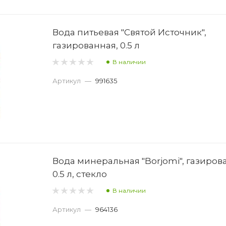
Вода питьевая "Святой Источник",
газированная, 0.5 л
В наличии
Артикул
—
991635
Вода минеральная "Borjomi", газиров
0.5 л, стекло
В наличии
Артикул
—
964136