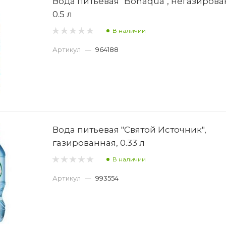
Вода питьевая "Bonaqua", негазирова
0.5 л
В наличии
Артикул
—
964188
Вода питьевая "Святой Источник",
газированная, 0.33 л
В наличии
Артикул
—
993554