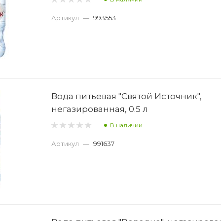
Артикул
—
993553
Вода питьевая "Святой Источник",
негазированная, 0.5 л
В наличии
Артикул
—
991637