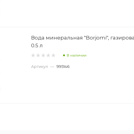
Вода минеральная "Borjomi", газиров
0.5 л
В наличии
Артикул
—
995146