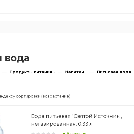
я вода
—
—
—
Продукты питания
Напитки
Питьевая вода
индексу сортировки (возрастание)
Вода питьевая "Святой Источник",
негазированная, 0.33 л
В наличии