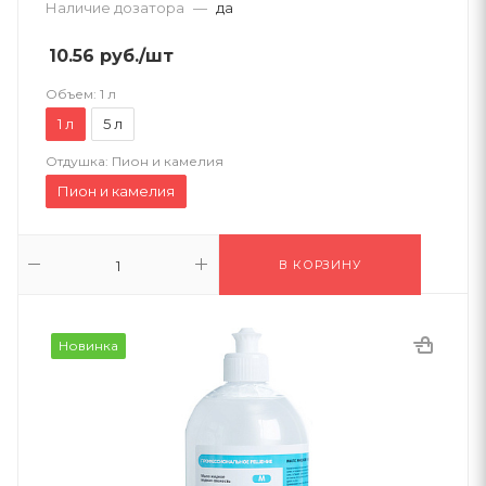
Наличие дозатора
—
да
10.56
руб.
/шт
Объем:
1 л
1 л
5 л
Отдушка:
Пион и камелия
Пион и камелия
В КОРЗИНУ
Новинка