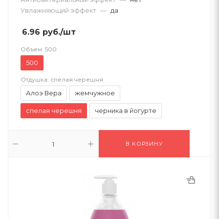
Увлажняющий эффект
—
да
6.96
руб.
/шт
Объем:
500
500
Отдушка:
спелая черешня
Алоэ Вера
жемчужное
спелая черешня
черника в йогурте
В КОРЗИНУ