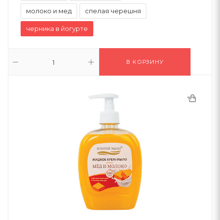
молоко и мед
спелая черешня
черника в йогурте
В КОРЗИНУ