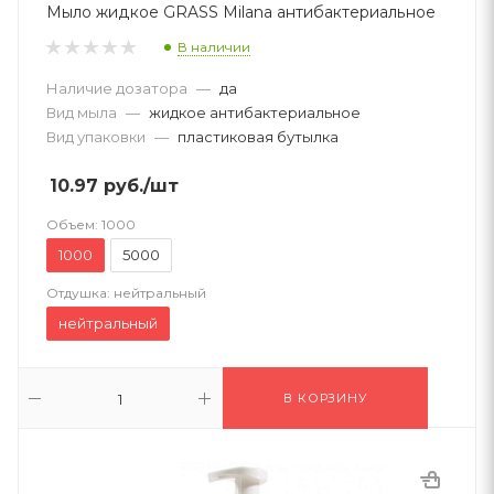
Мыло жидкое GRASS Milana антибактериальное
В наличии
Наличие дозатора
—
да
Вид мыла
—
жидкое антибактериальное
Вид упаковки
—
пластиковая бутылка
10.97
руб.
/шт
Объем:
1000
1000
5000
Отдушка:
нейтральный
нейтральный
В КОРЗИНУ