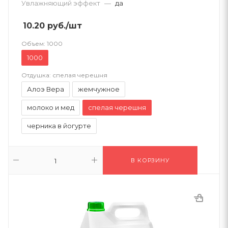
Увлажняющий эффект
—
да
10.20
руб.
/шт
Объем:
1000
1000
Отдушка:
спелая черешня
Алоэ Вера
жемчужное
молоко и мед
спелая черешня
черника в йогурте
В КОРЗИНУ