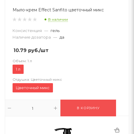
Мыло-крем Effect Sanfito цветочный микс
В наличии
Консистенция
—
гель
Наличие дозатора
—
да
10.79
руб.
/шт
Объем:
1 л
1 л
Отдушка:
Цветочный микс
Цветочный микс
В КОРЗИНУ