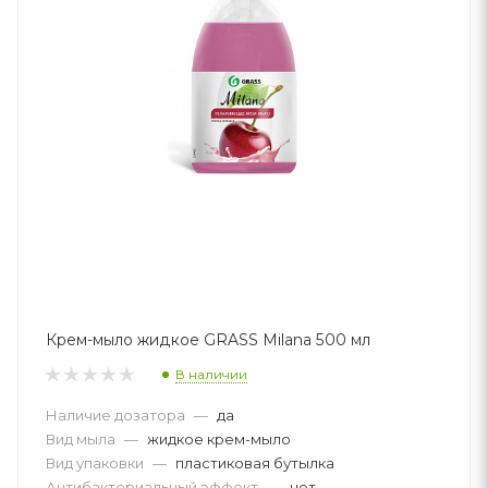
Крем-мыло жидкое GRASS Milana 500 мл
В наличии
Наличие дозатора
—
да
Вид мыла
—
жидкое крем-мыло
Вид упаковки
—
пластиковая бутылка
Антибактериальный эффект
—
нет