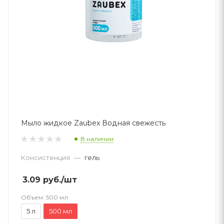
Мыло жидкое Zaubex Водная свежесть
В наличии
Консистенция
—
гель
3.09
руб.
/шт
Объем:
500 мл
5 л
500 мл