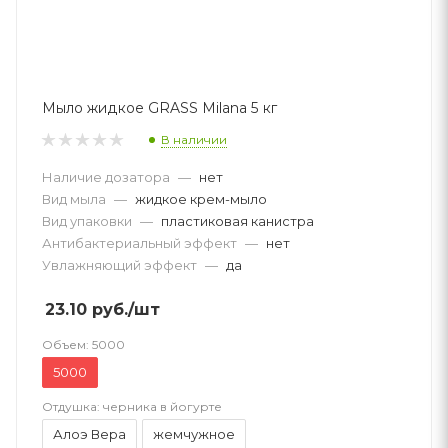
Мыло жидкое GRASS Milana 5 кг
В наличии
Наличие дозатора
—
нет
Вид мыла
—
жидкое крем-мыло
Вид упаковки
—
пластиковая канистра
Антибактериальный эффект
—
нет
Увлажняющий эффект
—
да
23.10
руб.
/шт
Объем:
5000
5000
Отдушка:
черника в йогурте
Алоэ Вера
жемчужное