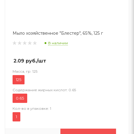
Мыло хозяйственное "Блестер", 65%, 125 г
В наличии
2.09
руб.
/шт
Масса, гр:
125
125
Содержание жирных кислот:
0.65
0.65
Кол-во в упаковке:
1
1