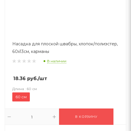
Насадка для плоской швабры, хлопок/полиэстер,
60x13см, карманы
В наличии
18.36
руб.
/шт
Длина :
60 см
60 см
В КОРЗИНУ