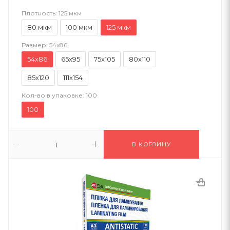
Плотность:
125 мкм
80 мкм
100 мкм
125 мкм
Размер:
54х86
54х86
65x95
75x105
80х110
85х120
111х154
Кол-во в упаковке:
100
100
В КОРЗИНУ