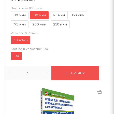
Плотность:
100 мкм
80 мкм
100 мкм
125 мкм
150 мкм
175 мкм
200 мкм
250 мкм
Размер:
303х426
303х426
Кол-во в упаковке:
100
100
В КОРЗИНУ