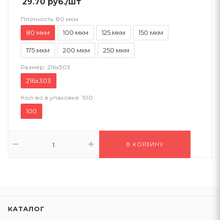
29.70
руб.
/шт
Плотность:
80 мкм
80 мкм
100 мкм
125 мкм
150 мкм
175 мкм
200 мкм
250 мкм
Размер:
216х303
216х303
Кол-во в упаковке:
100
100
В КОРЗИНУ
КАТАЛОГ